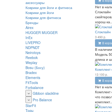
В корз
аксессуары
Нет в нал
Коврики для йоги и фитнеса
Слэклайн 
Коврики для йоги
скейтеров
Коврики для фитнеса
хорош ка..
Бренды
Airex
Слэклайн 
HUGGER MUGGER
3 490 р.
InEx
LIVEPRO
В корз
NDPNDT
В наличии
Neirotoys
Модель 50
Reebok
длина и ш
Weplay
Bosu (Босу)
Комплект 
Bradex
13 100 р.
Elements
В корз
FitTools
Нет в нал
Forbalance
Комплект 
Gibbon slackline
что позво
Pro Balance
комплект..
StarFit
Togu
Комплект 