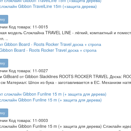
слэклайн Gibbon TravelLine 15m (+защита дерева)
ину
ичии
Код товара:
11-0015
кая модель Слэклайна TRAVEL LINE - лёгкий, компактный и помест
л. ..
Gibbon Board - Roots Rocker Travel доска + стропа
ину
ичии
Код товара:
11-0027
и GiBoard от Gibbon Slacklines ROOTS ROCKER TRAVEL Доска: RO
 см Материал: Шпон из бука - заготавливается в ЕС. Механизм на
слэклайн Gibbon Funline 15 m (+ защита для дерева)
ину
ичии
Код товара:
11-0003
слэклайн Gibbon Funline 15 m (+ защита для дерева) Слэклайн иде