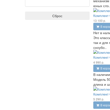
механизм 
юных слэ.
Комплект 
Сброс
13 100 р.
В корз
Нет в нал
Это класс
так и для
сноубо..
Комплект 
4 990 р.
В корз
В наличии
Модель 50
длина и ш
Комплект 
5 290 р.
В корз