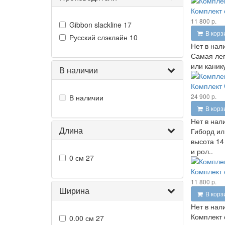
Комплект 
11 800 р.
Gibbon slackline
17
В корз
Русский слэклайн
10
Нет в нал
Самая лег
или канику
В наличии
Комплект 
24 900 р.
В наличии
В корз
Нет в нал
Длина
Гиборд ил
высота 14
и рол..
0 см
27
Комплект 
11 800 р.
Ширина
В корз
Нет в нал
Комплект 
0.00 см
27