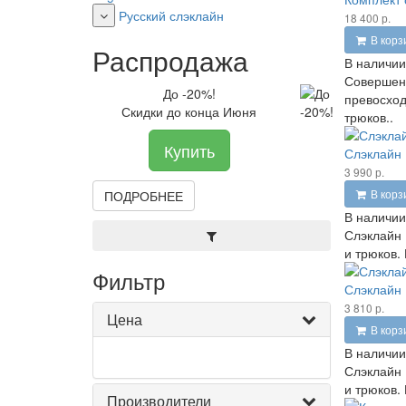
Русский слэклайн
18 400 р.
В корз
Распродажа
В наличии
Совершенн
До -20%!
превосход
Скидки до конца Июня
трюков..
Купить
Слэклайн 
3 990 р.
В корз
ПОДРОБНЕЕ
В наличии
Слэклайн 
и трюков.
Фильтр
Слэклайн 
3 810 р.
Цена
В корз
В наличии
Слэклайн 
и трюков.
Производители