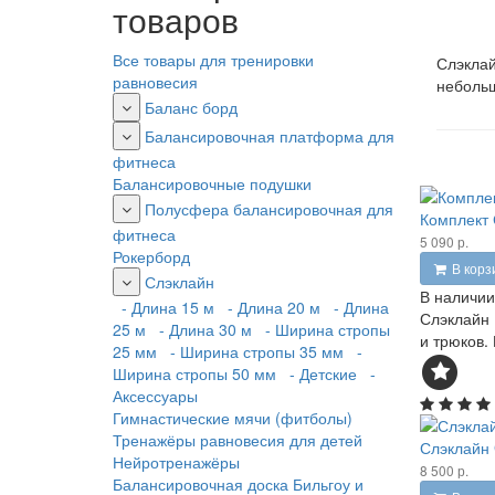
товаров
Все товары для тренировки
Слэклай
равновесия
небольш
Баланс борд
Балансировочная платформа для
фитнеса
Балансировочные подушки
Полусфера балансировочная для
Комплект 
фитнеса
5 090 р.
Рокерборд
В корз
Слэклайн
В наличии
- Длина 15 м
- Длина 20 м
- Длина
Слэклайн 
25 м
- Длина 30 м
- Ширина стропы
и трюков.
25 мм
- Ширина стропы 35 мм
-
Ширина стропы 50 мм
- Детские
-
Аксессуары
Гимнастические мячи (фитболы)
Тренажёры равновесия для детей
Слэклайн 
Нейротренажёры
8 500 р.
Балансировочная доска Бильгоу и