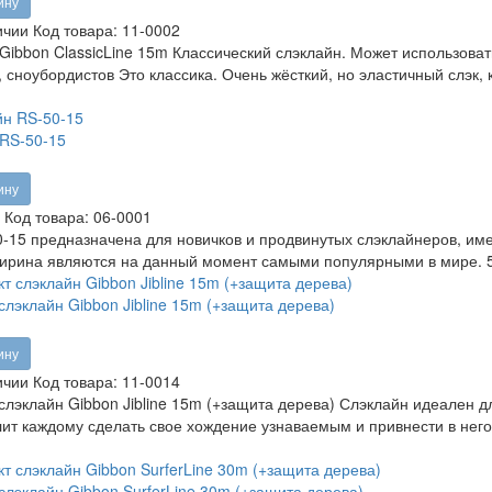
ину
ичии
Код товара:
11-0002
Gibbon ClassicLine 15m Классический слэклайн. Может использова
, сноубордистов Это классика. Очень жёсткий, но эластичный слэк
RS-50-15
ину
Код товара:
06-0001
-15 предназначена для новичков и продвинутых слэклайнеров, име
ирина являются на данный момент самыми популярными в мире. 5
слэклайн Gibbon Jibline 15m (+защита дерева)
ину
ичии
Код товара:
11-0014
слэклайн Gibbon Jibline 15m (+защита дерева) Слэклайн идеален д
лит каждому сделать свое хождение узнаваемым и привнести в не
слэклайн Gibbon SurferLine 30m (+защита дерева)