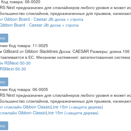
Код товара:
06-0020
RS Next предназначен для слэклайнеров любого уровня и может исп
 Большинство слэклайнов, предназначенных для прыжков, начинают
Gibbon Board - Caesar Jib доска + стропа
ину
ичии
Код товара:
11-0025
и GiBoard от Gibbon Slacklines Доска: CAESAR Размеры: длина 106
готавливается в ЕС. Механизм натяжения: запатентованная система
RSNext-50-30
ину
ичии
Код товара:
06-0005
RS Next предназначен для слэклайнеров любого уровня и может исп
 Большинство слэклайнов, предназначенных для прыжков, начинают
слэклайн Gibbon ClassicLine 15m (+защита дерева)
ину